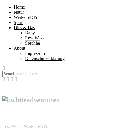
Home
Natur
Werkeln/DIY
Spirit
Dies & Das
Baby
Less Waste
Sprāhha
About
Impressum
Datenschutzerklärung
Less Waste
Werkeln/DIY