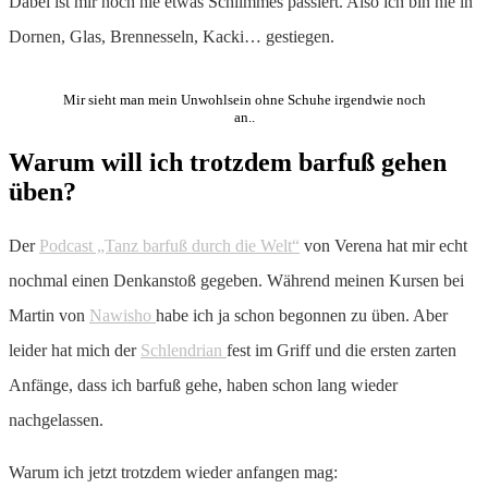
Dabei ist mir noch nie etwas Schlimmes passiert. Also ich bin nie in
Dornen, Glas, Brennesseln, Kacki… gestiegen.
Mir sieht man mein Unwohlsein ohne Schuhe irgendwie noch
an..
Warum will ich trotzdem barfuß gehen
üben?
Der
Podcast „Tanz barfuß durch die Welt“
von Verena hat mir echt
nochmal einen Denkanstoß gegeben. Während meinen Kursen bei
Martin von
Nawisho
habe ich ja schon begonnen zu üben. Aber
leider hat mich der
Schlendrian
fest im Griff und die ersten zarten
Anfänge, dass ich barfuß gehe, haben schon lang wieder
nachgelassen.
Warum ich jetzt trotzdem wieder anfangen mag: