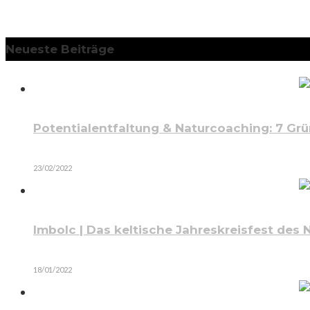
Neueste Beiträge
Potentialentfaltung & Naturcoaching: 7 Gr
23/02/2022
Imbolc | Das keltische Jahreskreisfest des
18/01/2022