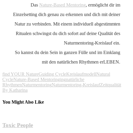
Das
Nature-Based Mentoring
, ermöglicht dir im
Einzelsetting dich genau zu erkennen und dich mit deiner
Natur zu verbinden. Mit einem individuell abgestimmten
Ritualen schwingst du dich sofort auf deine Qualität des
Naturmentoring-Kreislauf ein.
So kannst du dein Sein in ganzen Fülle und im Einklang
mit den natürlichen Rhythmen erLEBEN.
find YOUR Nature
Guiding Cycle
Kreislaufmodell
Natural
Cycle
Nature-Based Mentoringing
natürliche
Rhythmen
Naturmentoring
Naturmentoring-Kreislauf
Zeitqualität
By
Katharina
You Might Also Like
Toxic People