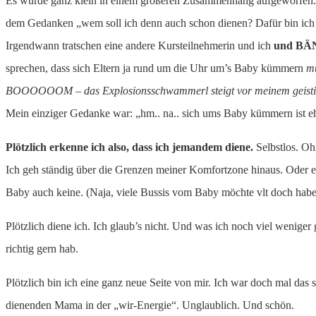
Es wurde ganz klein in einem größeren Zusammenhang aufgeworfen. Z
dem Gedanken „wem soll ich denn auch schon dienen? Dafür bin ich do
Irgendwann tratschen eine andere Kursteilnehmerin und ich
und BÄ
sprechen, dass sich Eltern ja rund um die Uhr um’s Baby kümmern
m
BOOOOOOM – das Explosionsschwammerl steigt vor meinem geisti
Mein einziger Gedanke war: „hm.. na.. sich ums Baby kümmern ist eh
Plötzlich erkenne ich also, dass ich jemandem diene.
Selbstlos. Oh
Ich geh ständig über die Grenzen meiner Komfortzone hinaus. Oder erl
Baby auch keine. (Naja, viele Bussis vom Baby möchte vlt doch habe
Plötzlich diene ich. Ich glaub’s nicht. Und was ich noch viel weniger 
richtig gern hab.
Plötzlich bin ich eine ganz neue Seite von mir. Ich war doch mal das 
dienenden Mama in der „wir-Energie“. Unglaublich. Und schön.