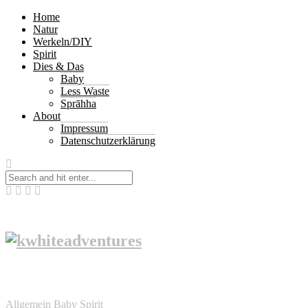
Home
Natur
Werkeln/DIY
Spirit
Dies & Das
Baby
Less Waste
Sprāhha
About
Impressum
Datenschutzerklärung
Allgemein
Baby
Spirit