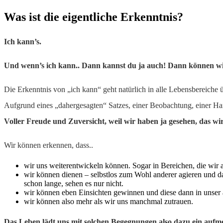
Was ist die eigentliche Erkenntnis?
Ich kann’s.
Und wenn’s ich kann.. Dann kannst du ja auch! Dann können wi
Die Erkenntnis von „ich kann“ geht natürlich in alle Lebensbereiche 
Aufgrund eines „dahergesagten“ Satzes, einer Beobachtung, einer 
Voller Freude und Zuversicht, weil wir haben ja gesehen, das wi
Wir können erkennen, dass..
wir uns weiterentwickeln können. Sogar in Bereichen, die wir a
wir können dienen – selbstlos zum Wohl anderer agieren und d
schon lange, sehen es nur nicht.
wir können eben Einsichten gewinnen und diese dann in unser
wir können also mehr als wir uns manchmal zutrauen.
Das Leben lädt uns mit solchen Begegnungen also dazu ein aufm