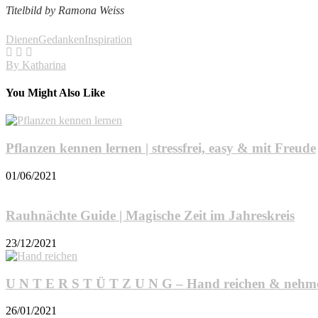
Titelbild by Ramona Weiss
Dienen
Gedanken
Inspiration
By
Katharina
You Might Also Like
Pflanzen kennen lernen | stressfrei, easy & mit Freude
01/06/2021
Rauhnächte Guide | Magische Zeit im Jahreskreis
23/12/2021
U N T E R S T Ü T Z U N G – Hand reichen & nehm
26/01/2021