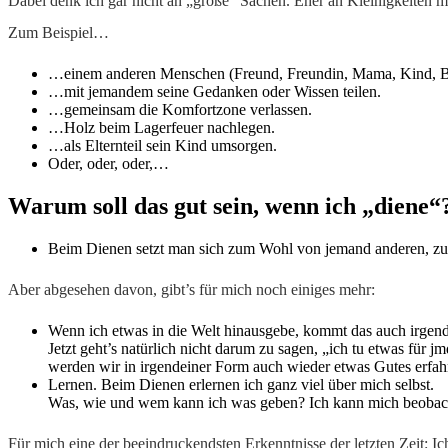
Dabei denk ich gar nicht an „große“ Sachen. Eher an Kleinigkeiten 
Zum Beispiel…
…einem anderen Menschen (Freund, Freundin, Mama, Kind, Brud
…mit jemandem seine Gedanken oder Wissen teilen.
…gemeinsam die Komfortzone verlassen.
…Holz beim Lagerfeuer nachlegen.
…als Elternteil sein Kind umsorgen.
Oder, oder, oder,…
Warum soll das gut sein, wenn ich „diene“
Beim Dienen setzt man sich zum Wohl von jemand anderen, zum 
Aber abgesehen davon, gibt’s für mich noch einiges mehr:
Wenn ich etwas in die Welt hinausgebe, kommt das auch irgendwi
Jetzt geht’s natürlich nicht darum zu sagen, „ich tu etwas fü
werden wir in irgendeiner Form auch wieder etwas Gutes erfah
Lernen. Beim Dienen erlernen ich ganz viel über mich selbst.
Was, wie und wem kann ich was geben? Ich kann mich beoba
Für mich eine der beeindruckendsten Erkenntnisse der letzten Zeit: