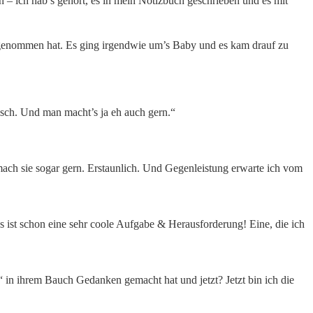
 ich hab’s gehört, es in mein Notizbuch geschrieben und es mit
g genommen hat. Es ging irgendwie um’s Baby und es kam drauf zu
isch. Und man macht’s ja eh auch gern.“
 mach sie sogar gern. Erstaunlich. Und Gegenleistung erwarte ich vom
 es ist schon eine sehr coole Aufgabe & Herausforderung! Eine, die ich
u“ in ihrem Bauch Gedanken gemacht hat und jetzt? Jetzt bin ich die