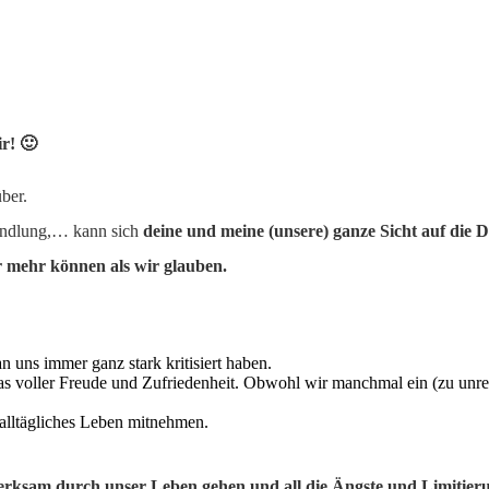
r! 🙂
über.
Handlung,… kann sich
deine und meine (unsere) ganze Sicht auf die D
r mehr können als wir glauben.
n uns immer ganz stark kritisiert haben.
as voller Freude und Zufriedenheit. Obwohl wir manchmal ein (zu unre
 alltägliches Leben mitnehmen.
erksam durch unser Leben gehen und all die Ängste und Limitieru