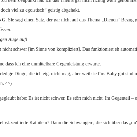
u dem Zeitpunkt hab ich das Thema gar nicht richtig wahr genommen –
ch viel zu egoistisch“ geistig abgehakt.
NG
. Sie sagt einen Satz, der gar nicht auf das Thema „Dienen“ Bezu
üssen
.
gen Auge auf!
 nicht schwer [im Sinne von kompliziert]. Das funktioniert eh automat
ne dass ich eine unmittelbare Gegenleistung erwarte.
edige Dinge, die ich eig. nicht mag, aber weil sie fürs Baby gut sind
n. ^^)
geglaubt habe: Es ist nicht schwer. Es stört mich nicht. Im Gegenteil –
selbst-zentrierte Kathilein? Dann die Schwangere, die sich über das „d