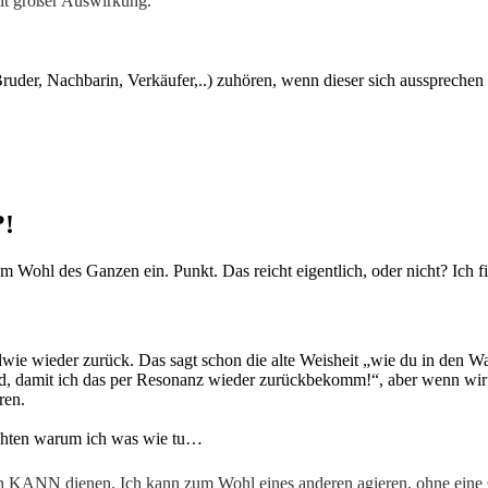
mit großer Auswirkung.
er, Nachbarin, Verkäufer,..) zuhören, wenn dieser sich aussprechen
?!
Wohl des Ganzen ein. Punkt. Das reicht eigentlich, oder nicht? Ich f
e wieder zurück. Das sagt schon die alte Weisheit „wie du in den Wald
r jmd, damit ich das per Resonanz wieder zurückbekomm!“, aber wenn wi
ren.
chten warum ich was wie tu…
 Ich KANN dienen. Ich kann zum Wohl eines anderen agieren, ohne eine 