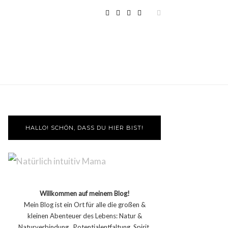
HALLO! SCHÖN, DASS DU HIER BIST!
Willkommen auf meinem Blog!
Mein Blog ist ein Ort für alle die großen &
kleinen Abenteuer des Lebens: Natur &
Naturverbindung, Potentialentfaltung, Spirit,