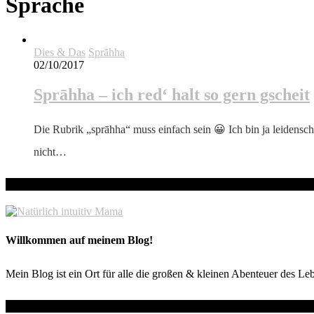
Sprache
Dies & Das
Sprāhha
02/10/2017
Sprāhha – ich red‘ halt so gern gscheit
Die Rubrik „sprāhha“ muss einfach sein 😀 Ich bin ja leidensc
nicht…
hallo! Schön, dass du hier bist!
Willkommen auf meinem Blog!
Mein Blog ist ein Ort für alle die großen & kleinen Abenteuer des Le
Wo du mich noch findest