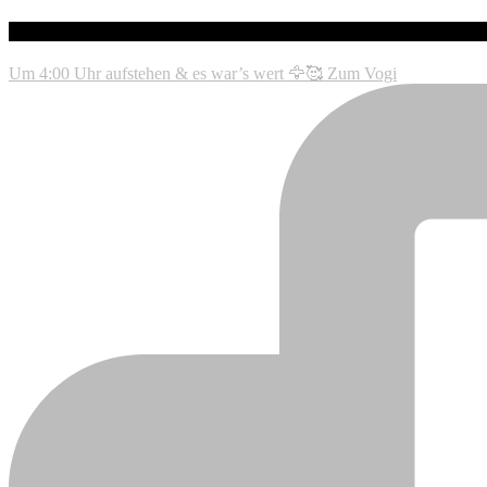
Instagram
Um 4:00 Uhr aufstehen & es war’s wert 🦅🥰 Zum Vogi