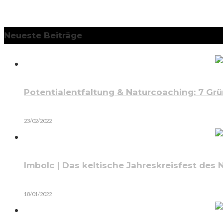
Neueste Beiträge
Potentialentfaltung & Naturcoaching: 7 Gr
23/02/2022
Imbolc | Das keltische Jahreskreisfest des
18/01/2022