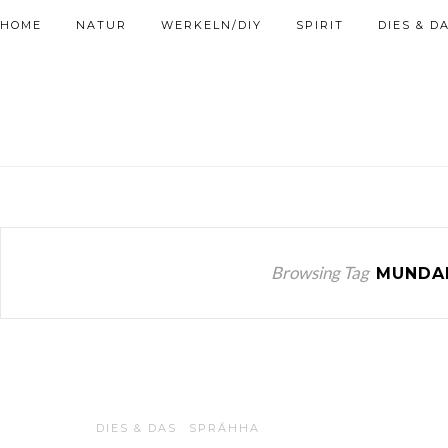
HOME
NATUR
WERKELN/DIY
SPIRIT
DIES & D
Browsing Tag
MUNDA
DIES & DAS
SPRĀHHA