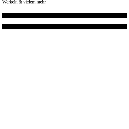
Werkeln & vielem mehr.
Wo du mich noch findest
Instagram