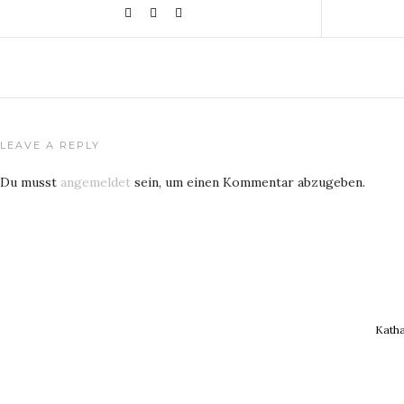
LEAVE A REPLY
Du musst
angemeldet
sein, um einen Kommentar abzugeben.
Katha