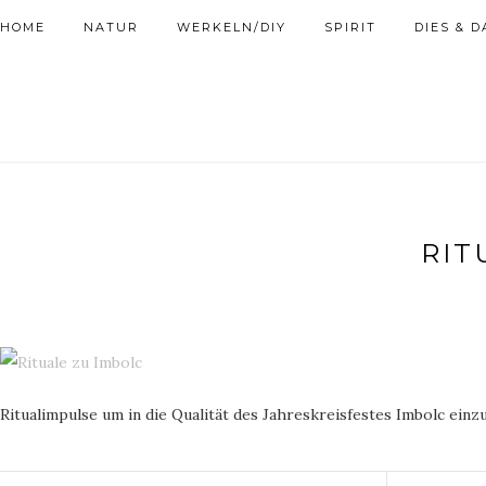
HOME
NATUR
WERKELN/DIY
SPIRIT
DIES & D
RIT
Ritualimpulse um in die Qualität des Jahreskreisfestes Imbolc einz